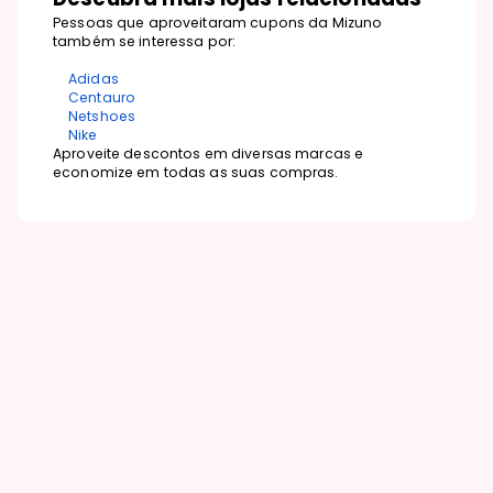
Pessoas que aproveitaram cupons da Mizuno
também se interessa por:
Adidas
Centauro
Netshoes
Nike
Aproveite descontos em diversas marcas e
economize em todas as suas compras.
Nós usamos cookies e outras tecnologias semelhantes para melhorar a
sua experiência em nossos serviços, personalizar publicidade e
recomendar conteúdo de seu interesse. Ao utilizar nossos serviços, você
concorda com tal monitoramento. Informamos ainda que atualizamos
nossa
Política de Privacidade
.