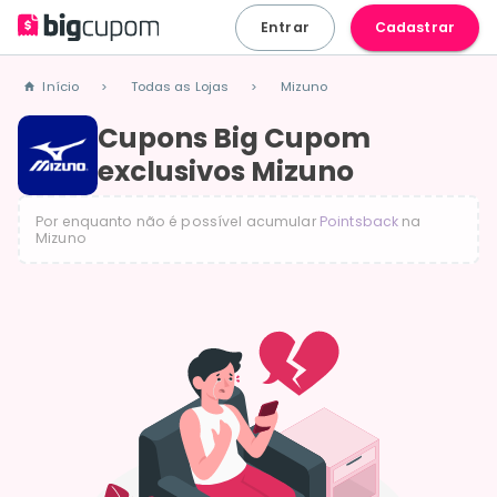
Entrar
Cadastrar
Início
Todas as Lojas
Mizuno
>
>
Cupons Big Cupom
exclusivos Mizuno
Por enquanto não é possível acumular
Pointsback
na
Mizuno