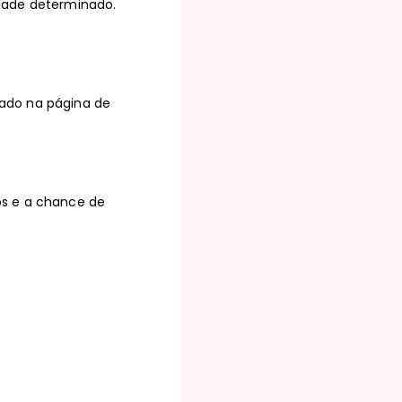
dade determinado.
?
ado na página de
os e a chance de