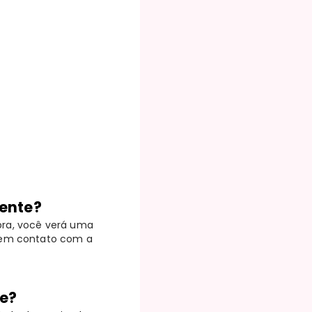
mente?
pra, você verá uma
e em contato com a
de?