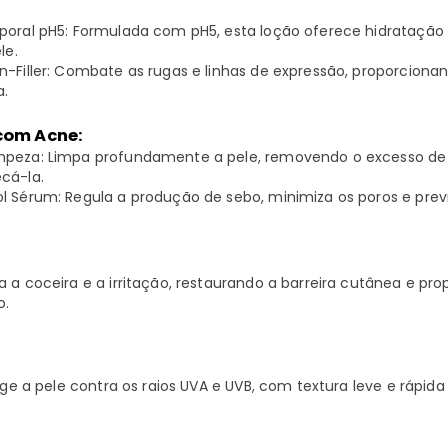
poral pH5: Formulada com pH5, esta loção oferece hidratação i
le.
n-Filler: Combate as rugas e linhas de expressão, proporcion
a.
 com Acne:
mpeza: Limpa profundamente a pele, removendo o excesso de 
cá-la.
l Sérum: Regula a produção de sebo, minimiza os poros e pre
a a coceira e a irritação, restaurando a barreira cutânea e p
o.
tege a pele contra os raios UVA e UVB, com textura leve e rápid