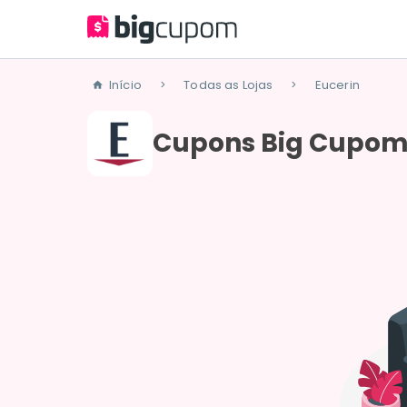
Início
Todas as Lojas
Eucerin
>
>
Cupons Big Cupom 