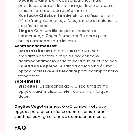
Double Crunch:
Um dos sanduíches mais
populares, com um filé de frango duplo crocante,
maionese temperada e pão macio.
Kentucky Chicken Sandwich:
Um clássico com
filé de frango crocante, alface, tomate e maionese,
no pão brioche.
Zinger:
Com um filé de peito crocante e
temperado, o Zinger é uma opção para quem
busca um sabor mais intenso.
Acompanhamentos:
Batata Frita:
As batatas fritas do KFC são
crocantes por fora e macias por dentro, o
acompanhamento perfeito para qualquer refeição.
Salada de Repolho:
A salada de repolho é uma
opção mais leve e refrescante para acompanhar o
frango frito.
Sobremesas:
Biscoitos:
Os biscoitos do KFC são uma ótima
opção para finalizar a refeição com um toque
doce.
Opções Vegetarianas:
O KFC também oferece
opções para quem não consome carne, como
sanduíches vegetarianos e acompanhamentos.
FAQ