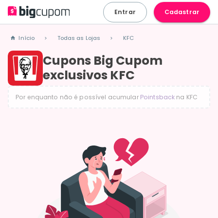
Entrar
Cadastrar
Início
Todas as Lojas
KFC
>
>
Cupons Big Cupom
exclusivos KFC
Por enquanto não é possível acumular
Pointsback
na
KFC