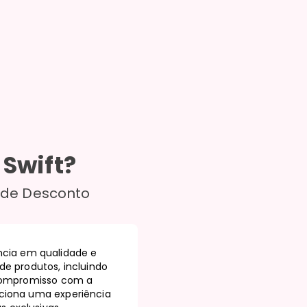
o
Swift
?
 de Desconto
ncia em qualidade e
e produtos, incluindo
u compromisso com a
rciona uma experiência