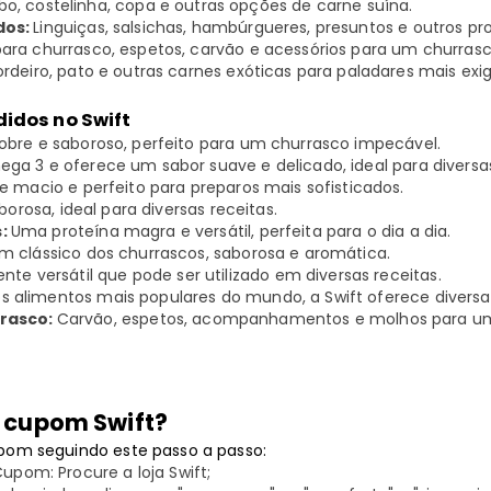
o, costelinha, copa e outras opções de carne suína.
dos:
Linguiças, salsichas, hambúrgueres, presuntos e outros pro
ara churrasco, espetos, carvão e acessórios para um churras
rdeiro, pato e outras carnes exóticas para paladares mais exi
idos no Swift
obre e saboroso, perfeito para um churrasco impecável.
ga 3 e oferece um sabor suave e delicado, ideal para diversa
 macio e perfeito para preparos mais sofisticados.
aborosa, ideal para diversas receitas.
s:
Uma proteína magra e versátil, perfeita para o dia a dia.
 clássico dos churrascos, saborosa e aromática.
nte versátil que pode ser utilizado em diversas receitas.
s alimentos mais populares do mundo, a Swift oferece diversa
rrasco:
Carvão, espetos, acompanhamentos e molhos para um
 cupom Swift?
pom seguindo este passo a passo:
Cupom: Procure a loja Swift;