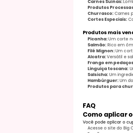
Carnes Suínas:
Lomb
Produtos Processa
Churrasco:
Carnes p
Cortes Especiais:
Co
Produtos mais vend
Picanha:
Um corte n
Salmão:
Rico em ôme
Filé Mignon:
Um corte
Alcatra:
Versátil e s
Frango em pedaço
Linguiça toscana:
Um
Salsicha:
Um ingredie
Hambúrguer:
Um do
Produtos para chu
FAQ
Como aplicar o
Você pode aplicar o cu
Acesse o site do Big 