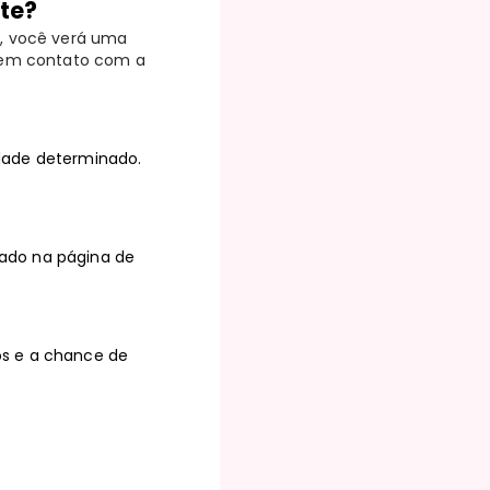
te?
a, você verá uma
e em contato com a
dade determinado.
ado na página de
os e a chance de