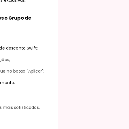
s exclusivas,
osso Grupo de
de desconto Swift:
ções;
e no botão "Aplicar";
amente.
 mais sofisticados,