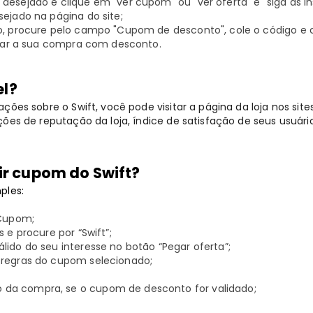
desejado e clique em "ver cupom" ou "ver oferta" e "siga as in
sejado na página do site;
o, procure pelo campo "Cupom de desconto", cole o código e c
lizar a sua compra com desconto.
el?
ções sobre o Swift, você pode visitar a página da loja nos site
ões de reputação da loja, índice de satisfação de seus usuári
r cupom do Swift?
ples:
 Cupom;
 e procure por “Swift”;
lido do seu interesse no botão “Pegar oferta”;
 regras do cupom selecionado;
a compra, se o cupom de desconto for validado;