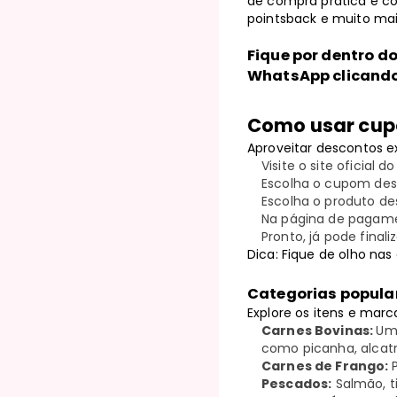
de compra prática e co
pointsback e muito mai
Fique por dentro d
WhatsApp clicand
Como usar cup
Aproveitar descontos e
Visite o site oficial 
Escolha o cupom dese
Escolha o produto de
Na página de pagamen
Pronto, já pode fina
Dica: Fique de olho na
Categorias popular
Explore os itens e marc
Carnes Bovinas:
Uma
como picanha, alcatra
Carnes de Frango:
Pescados:
Salmão, ti