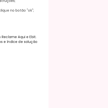
struções;
lique no botão "ok";
s Reclame Aqui e Ebit.
os e índice de solução