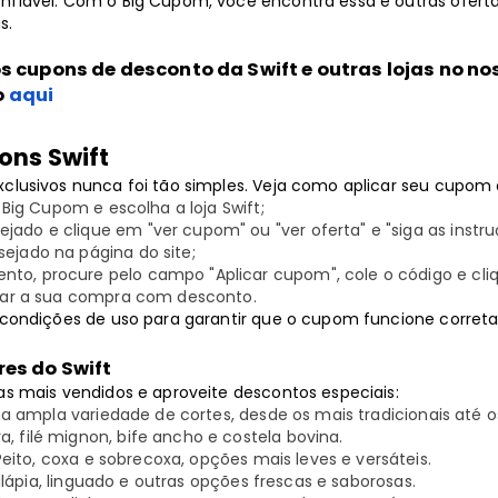
nfiável. Com o Big Cupom, você encontra essa e outras oferta
s.
os cupons de desconto da Swift e outras lojas no n
o
aqui
ons Swift
xclusivos nunca foi tão simples. Veja como aplicar seu cupom 
do Big Cupom e escolha a loja Swift;
jado e clique em "ver cupom" ou "ver oferta" e "siga as instru
sejado na página do site;
to, procure pelo campo "Aplicar cupom", cole o código e cliqu
lizar a sua compra com desconto.
s condições de uso para garantir que o cupom funcione corret
es do Swift
as mais vendidos e aproveite descontos especiais:
 ampla variedade de cortes, desde os mais tradicionais até os
, filé mignon, bife ancho e costela bovina.
Peito, coxa e sobrecoxa, opções mais leves e versáteis.
lápia, linguado e outras opções frescas e saborosas.